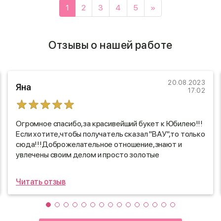
1
2
3
4
5
»
Отзывы о нашей работе
20.08.2023
Яна
17:02
Огромное спасибо,за красивейший букет к Юбилею!!!
Если хотите,чтобы получатель сказал "ВАУ",то только
сюда!!!Доброжелательное отношение,знают и
увлечены своим делом и просто золотые
руки,которые творят шедевры!!!Успехов Вам и
процветания!!!
Читать отзыв