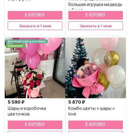
большая игрушка медведь
и букет
В КОРЗИНУ
В КОРЗИНУ
Заказать в 1 клик
Заказать в 1 клик
Бесплатная доставка
Новинка!
5 590 ₽
5 870 ₽
Шары и коробочка
Комбо цветы + шары =
цветочков
love
В КОРЗИНУ
В КОРЗИНУ