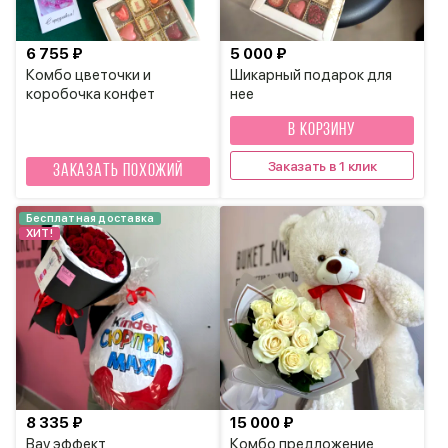
6 755 ₽
5 000 ₽
Комбо цветочки и
Шикарный подарок для
коробочка конфет
нее
В КОРЗИНУ
Заказать в 1 клик
Заказать похожий
Бесплатная доставка
ХИТ!
8 335 ₽
15 000 ₽
Вау эффект
Комбо предложение