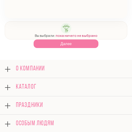
Вы выбрали:
пока ничего не выбрано
Далее
О КОМПАНИИ
О нас
КАТАЛОГ
Оплата
Отзывы
Розы
Гарантии
ПРАЗДНИКИ
Букеты
Доставка
Композиции
Вопросы и ответы
8 марта
Подарки
ОСОБЫМ ЛЮДЯМ
Контакты
14 февраля
Поводы
Политика конфиденциальности
День матери