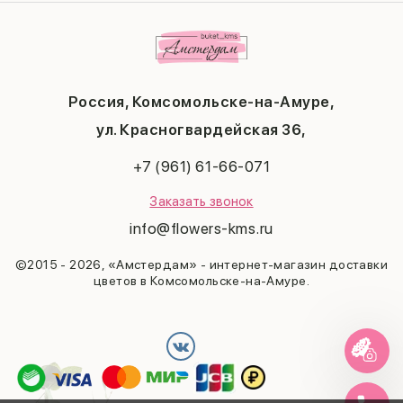
Комбо-предложения
Маме
Публичная оферта
1 сентября
Любимой
Соглашение на получение рекламы
День учителя
Бабушке
Новый год
Мужчине
Пасха
Россия, Комсомольске-на-Амуре,
23 февраля
Последний звонок
ул. Красногвардейская 36,
Выпускной
+7 (961) 61-66-071
Заказать звонок
info@flowers-kms.ru
©2015 - 2026, «Амстердам» - интернет-магазин доставки
цветов в Комсомольске-на-Амуре.