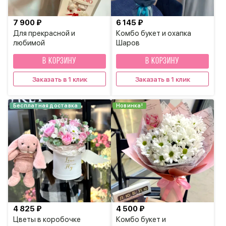
7 900 ₽
6 145 ₽
Для прекрасной и
Комбо букет и охапка
любимой
Шаров
В КОРЗИНУ
В КОРЗИНУ
Заказать в 1 клик
Заказать в 1 клик
Бесплатная доставка
Новинка!
4 825 ₽
4 500 ₽
Цветы в коробочке
Комбо букет и