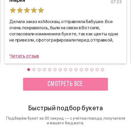
07:23
Делала заказ из Москвы, отправляла бабушке. Все
очень понравилось, были на связи в Вотсапе,
согласовали изменения в букете, так как цветы одни
не привезли, сфотографировали перед отправкой,
очень вежливо и приветливо общались. Быстро
доставили, свежие цветы, букет долго простоял.
Читать отзыв
Большое спасибо!:) буду заказывать ещё.
СМОТРЕТЬ ВСЕ
Быстрый подбор букета
Подберём букет за 30 секунд — с учётом повода, получателя
и вашего бюджета.