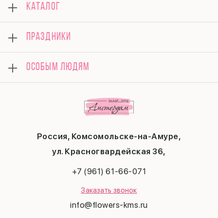
КАТАЛОГ
Оплата
Отзывы
Розы
Гарантии
ПРАЗДНИКИ
Букеты
Доставка
Композиции
Вопросы и ответы
8 марта
Подарки
ОСОБЫМ ЛЮДЯМ
Контакты
14 февраля
Поводы
Политика конфиденциальности
День матери
Комбо-предложения
Маме
Публичная оферта
1 сентября
Любимой
Соглашение на получение рекламы
День учителя
Бабушке
Новый год
Мужчине
Пасха
Россия, Комсомольске-на-Амуре,
23 февраля
Последний звонок
ул. Красногвардейская 36,
Выпускной
+7 (961) 61-66-071
Заказать звонок
info@flowers-kms.ru