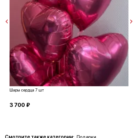
Шары сердца 7 шт
В
3 700 ₽
1
Смотрите также категории:
Подарки