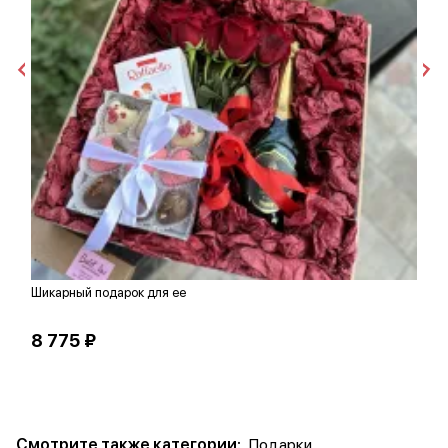
Шикарный подарок для ее
Ш
8 775 ₽
2
Смотрите также категории:
Подарки