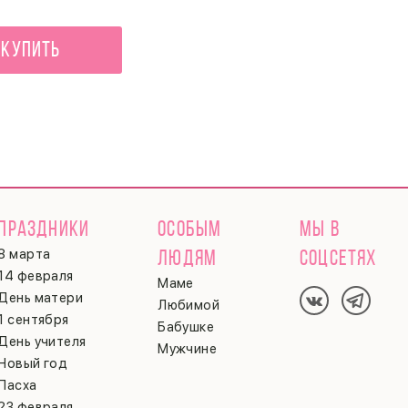
Купить
ПРАЗДНИКИ
ОСОБЫМ
МЫ В
8 марта
ЛЮДЯМ
СОЦСЕТЯХ
14 февраля
Маме
День матери
Любимой
1 сентября
Бабушке
День учителя
Мужчине
Новый год
Пасха
23 февраля