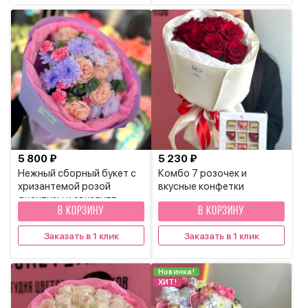
5 800 ₽
5 230 ₽
Нежный сборный букет с
Комбо 7 розочек и
хризантемой розой
вкусные конфетки
диантусы и эвкалипт
В КОРЗИНУ
В КОРЗИНУ
Заказать в 1 клик
Заказать в 1 клик
Новинка!
ХИТ!