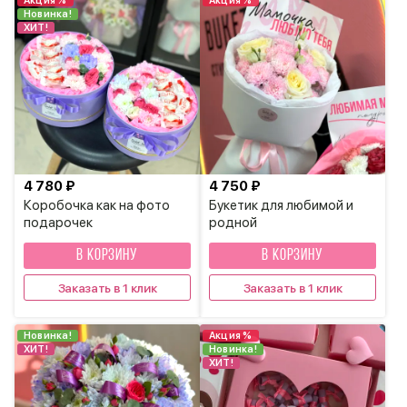
Акция %
Акция %
Новинка!
ХИТ!
4 780 ₽
4 750 ₽
Коробочка как на фото
Букетик для любимой и
подарочек
родной
В КОРЗИНУ
В КОРЗИНУ
Заказать в 1 клик
Заказать в 1 клик
Новинка!
Акция %
ХИТ!
Новинка!
ХИТ!