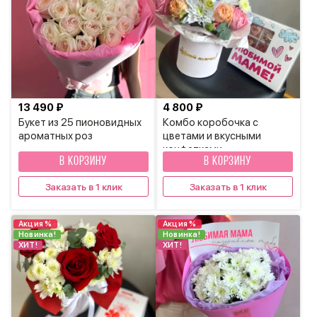
13 490 ₽
4 800 ₽
Букет из 25 пионовидных
Комбо коробочка с
ароматных роз
цветами и вкусными
конфетками
В КОРЗИНУ
В КОРЗИНУ
Заказать в 1 клик
Заказать в 1 клик
Акция %
Акция %
Новинка!
Новинка!
ХИТ!
ХИТ!