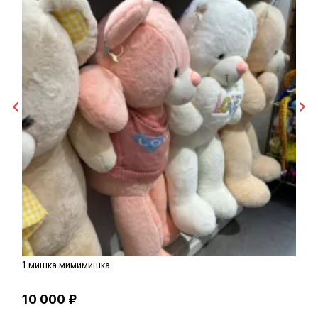
1 мишка мимимишка
П
10 000 ₽
3