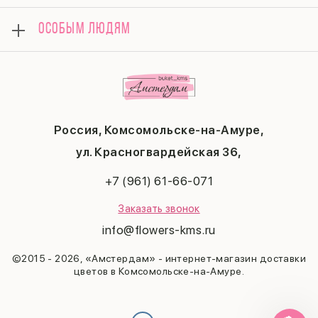
Композиции
Вопросы и ответы
8 марта
Подарки
ОСОБЫМ ЛЮДЯМ
Контакты
14 февраля
Поводы
Политика конфиденциальности
День матери
Комбо-предложения
Маме
Публичная оферта
1 сентября
Любимой
Соглашение на получение рекламы
День учителя
Бабушке
Новый год
Мужчине
Пасха
Россия, Комсомольске-на-Амуре,
23 февраля
Последний звонок
ул. Красногвардейская 36,
Выпускной
+7 (961) 61-66-071
Заказать звонок
info@flowers-kms.ru
©2015 - 2026, «Амстердам» - интернет-магазин доставки
цветов в Комсомольске-на-Амуре.