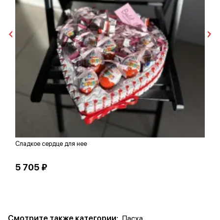
Сладкое сердце для нее
1
5 705 ₽
1
Смотрите также категории:
Пасха