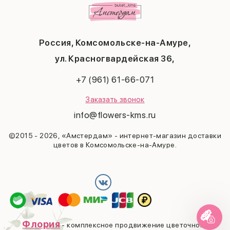
Любимой
Соглашение на получение рекламы
День учителя
Бабушке
Новый год
Мужчине
Пасха
Россия, Комсомольске-на-Амуре,
23 февраля
Последний звонок
ул. Красногвардейская 36,
Выпускной
+7 (961) 61-66-071
Заказать звонок
info@flowers-kms.ru
©2015 - 2026, «Амстердам» - интернет-магазин доставки
цветов в Комсомольске-на-Амуре.
Флория
- комплексное продвижение цветочного