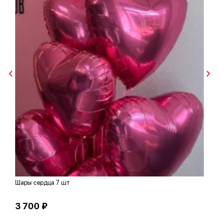
Шары сердца 7 шт
С
3 700 ₽
6