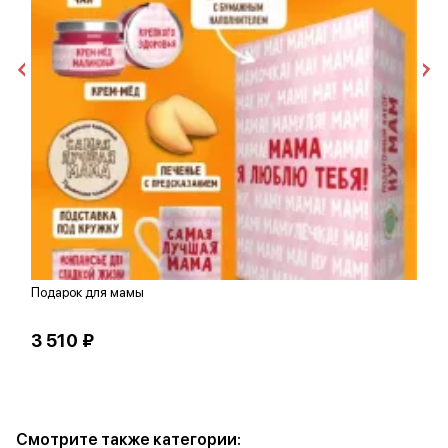
Подарок для мамы
С
3 510 ₽
7
Смотрите также категории: