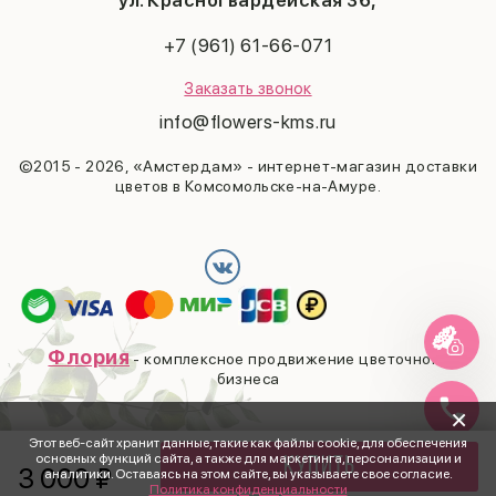
ул. Красногвардейская 36,
Выпускной
+7 (961) 61-66-071
Заказать звонок
info@flowers-kms.ru
©2015 - 2026, «Амстердам» - интернет-магазин доставки
цветов в Комсомольске-на-Амуре.
Флория
- комплексное продвижение цветочного
бизнеса
×
Этот веб-сайт хранит данные, такие как файлы cookie, для обеспечения
основных функций сайта, а также для маркетинга, персонализации и
Купить
3 000
₽
аналитики. Оставаясь на этом сайте, вы указываете свое согласие.
Политика конфиденциальности