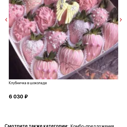
Клубничка в шоколаде
Р
6 030 ₽
1
Смотрите также категории:
Комбо-предложения