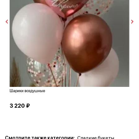
Шарики воздушные
Ш
3 220 ₽
1
Смотрите также категории:
Сладкие букеты