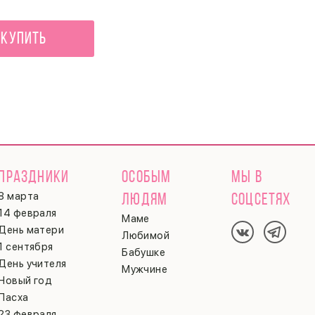
Купить
ПРАЗДНИКИ
ОСОБЫМ
МЫ В
8 марта
ЛЮДЯМ
СОЦСЕТЯХ
14 февраля
Маме
День матери
Любимой
1 сентября
Бабушке
День учителя
Мужчине
Новый год
Пасха
23 февраля