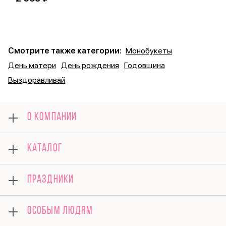
Смотрите также категории:
Монобукеты
День матери
День рождения
Годовщина
Выздоравливай
О КОМПАНИИ
О нас
КАТАЛОГ
Оплата
Отзывы
Розы
Гарантии
ПРАЗДНИКИ
Букеты
Доставка
Композиции
Вопросы и ответы
8 марта
Подарки
ОСОБЫМ ЛЮДЯМ
Контакты
14 февраля
Поводы
Политика конфиденциальности
День матери