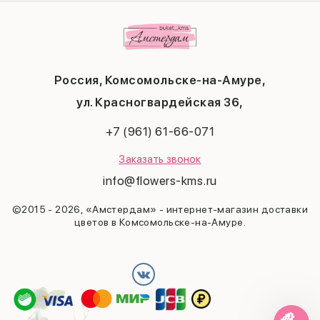
Комбо-предложения
Маме
Публичная оферта
1 сентября
Любимой
Соглашение на получение рекламы
День учителя
Бабушке
Новый год
Мужчине
Пасха
Россия, Комсомольске-на-Амуре,
23 февраля
Последний звонок
ул. Красногвардейская 36,
Выпускной
+7 (961) 61-66-071
Заказать звонок
info@flowers-kms.ru
©2015 - 2026, «Амстердам» - интернет-магазин доставки
цветов в Комсомольске-на-Амуре.