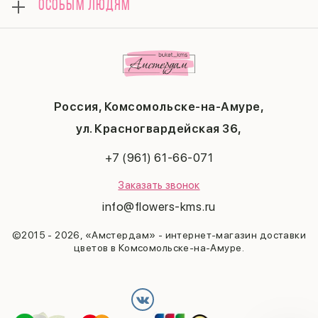
ОСОБЫМ ЛЮДЯМ
Контакты
14 февраля
Поводы
Политика конфиденциальности
День матери
Комбо-предложения
Маме
Публичная оферта
1 сентября
Любимой
Соглашение на получение рекламы
День учителя
Бабушке
Новый год
Мужчине
Пасха
Россия, Комсомольске-на-Амуре,
23 февраля
Последний звонок
ул. Красногвардейская 36,
Выпускной
+7 (961) 61-66-071
Заказать звонок
info@flowers-kms.ru
©2015 - 2026, «Амстердам» - интернет-магазин доставки
цветов в Комсомольске-на-Амуре.