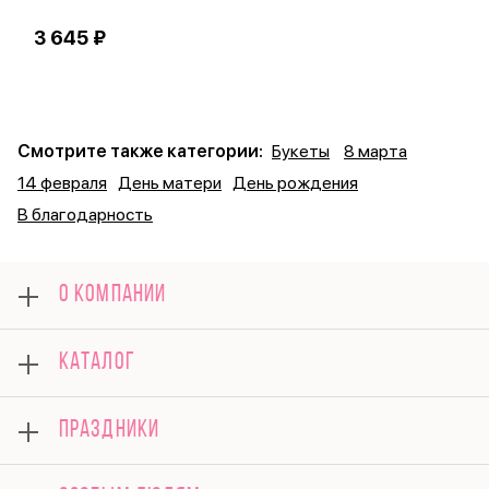
3 645 ₽
6
Смотрите также категории:
Букеты
8 марта
14 февраля
День матери
День рождения
В благодарность
О КОМПАНИИ
О нас
КАТАЛОГ
Оплата
Отзывы
Розы
Гарантии
ПРАЗДНИКИ
Букеты
Доставка
Композиции
Вопросы и ответы
8 марта
Подарки