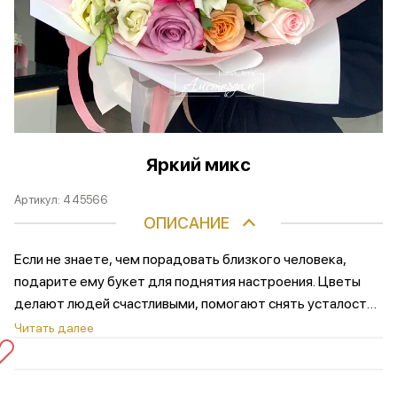
Яркий микс
Артикул:
445566
ОПИСАНИЕ
Если не знаете, чем порадовать близкого человека,
подарите ему букет для поднятия настроения. Цветы
делают людей счастливыми, помогают снять усталость
и тревогу и даже снижают болевые ощущения.
Читать далее
Гармонично собранный букет цветов для хорошего
настроения добавит в жизнь любого человека ярких
красок и положительных эмоций.