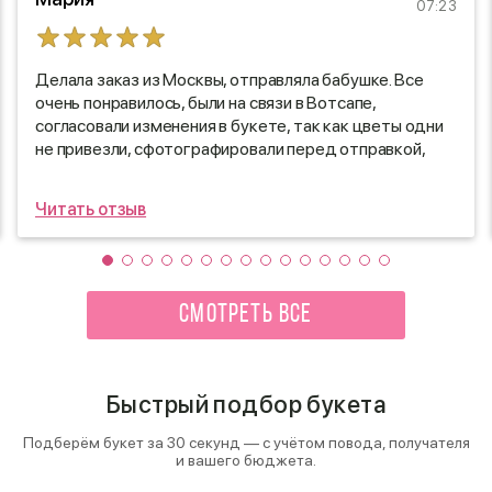
07:23
Делала заказ из Москвы, отправляла бабушке. Все
очень понравилось, были на связи в Вотсапе,
согласовали изменения в букете, так как цветы одни
не привезли, сфотографировали перед отправкой,
очень вежливо и приветливо общались. Быстро
доставили, свежие цветы, букет долго простоял.
Читать отзыв
Большое спасибо!:) буду заказывать ещё.
СМОТРЕТЬ ВСЕ
Быстрый подбор букета
Подберём букет за 30 секунд — с учётом повода, получателя
и вашего бюджета.