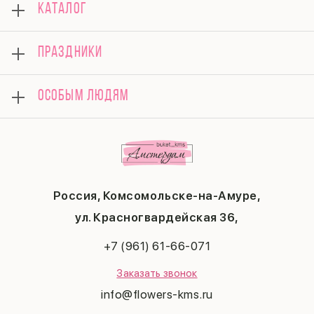
КАТАЛОГ
Оплата
Отзывы
Розы
Гарантии
ПРАЗДНИКИ
Букеты
Доставка
Композиции
Вопросы и ответы
8 марта
Подарки
ОСОБЫМ ЛЮДЯМ
Контакты
14 февраля
Поводы
Политика конфиденциальности
День матери
Комбо-предложения
Маме
Публичная оферта
1 сентября
Любимой
Соглашение на получение рекламы
День учителя
Бабушке
Новый год
Мужчине
Пасха
Россия, Комсомольске-на-Амуре,
23 февраля
Последний звонок
ул. Красногвардейская 36,
Выпускной
+7 (961) 61-66-071
Заказать звонок
info@flowers-kms.ru