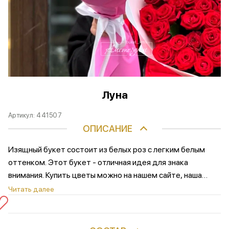
Луна
Артикул:
441507
ОПИСАНИЕ
Изящный букет состоит из белых роз с легким белым
оттенком. Этот букет - отличная идея для знака
внимания. Купить цветы можно на нашем сайте, наша
курьерская служба организует своевременную
Читать далее
доставку. Состав букета: розы белые Эквадор