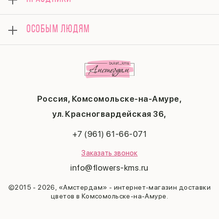
Букеты
Доставка
Композиции
Вопросы и ответы
8 марта
Подарки
ОСОБЫМ ЛЮДЯМ
Контакты
14 февраля
Поводы
Политика конфиденциальности
День матери
Комбо-предложения
Маме
Публичная оферта
1 сентября
Любимой
Соглашение на получение рекламы
День учителя
Бабушке
Новый год
Мужчине
Пасха
Россия, Комсомольске-на-Амуре,
23 февраля
Последний звонок
ул. Красногвардейская 36,
Выпускной
+7 (961) 61-66-071
Заказать звонок
info@flowers-kms.ru
©2015 - 2026, «Амстердам» - интернет-магазин доставки
цветов в Комсомольске-на-Амуре.