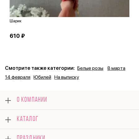
Шарик
Ш
610 ₽
1
Смотрите также категории:
Белые розы
8 марта
14 февраля
Юбилей
На выписку
О КОМПАНИИ
О нас
КАТАЛОГ
Оплата
Отзывы
Розы
Гарантии
ПРАЗДНИКИ