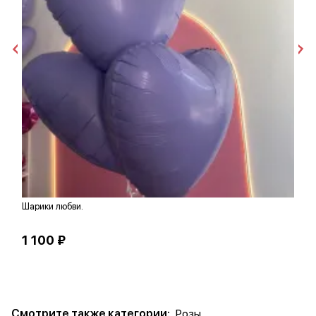
Шарики любви.
К
1 100 ₽
6
Смотрите также категории:
Розы