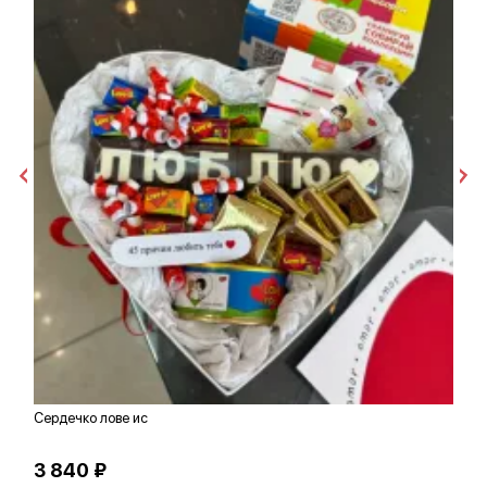
Сердечко лове ис
Б
3 840 ₽
2