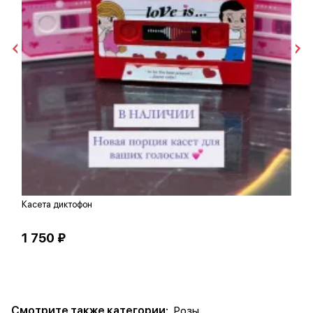
Касета диктофон
Р
1 750 ₽
1
Смотрите также категории:
Розы