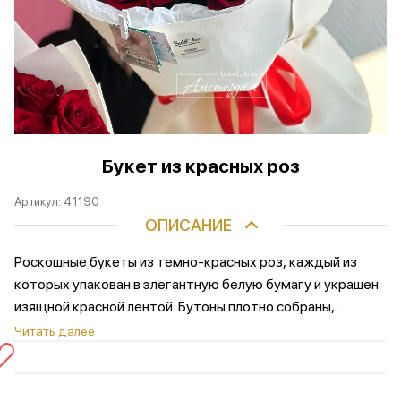
Букет из красных роз
Артикул:
41190
ОПИСАНИЕ
Роскошные букеты из темно-красных роз, каждый из
которых упакован в элегантную белую бумагу и украшен
изящной красной лентой. Бутоны плотно собраны,
создавая эффектный и выразительный образ, идеально
Читать далее
подходящий для любого торжественного случая или
романтического подарка.