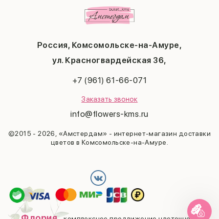
1 сентября
Любимой
Соглашение на получение рекламы
День учителя
Бабушке
Новый год
Мужчине
Пасха
Россия, Комсомольске-на-Амуре,
23 февраля
Последний звонок
ул. Красногвардейская 36,
Выпускной
+7 (961) 61-66-071
Заказать звонок
info@flowers-kms.ru
©2015 - 2026, «Амстердам» - интернет-магазин доставки
цветов в Комсомольске-на-Амуре.
Флория
- комплексное продвижение цветочного