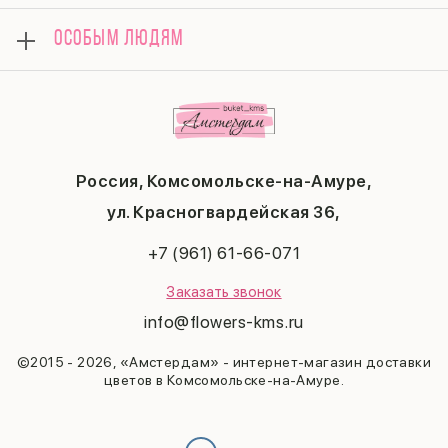
Композиции
Вопросы и ответы
8 марта
Подарки
ОСОБЫМ ЛЮДЯМ
Контакты
14 февраля
Поводы
Политика конфиденциальности
День матери
Комбо-предложения
Маме
Публичная оферта
1 сентября
Любимой
Соглашение на получение рекламы
День учителя
Бабушке
Новый год
Мужчине
Пасха
Россия, Комсомольске-на-Амуре,
23 февраля
Последний звонок
ул. Красногвардейская 36,
Выпускной
+7 (961) 61-66-071
Заказать звонок
info@flowers-kms.ru
©2015 - 2026, «Амстердам» - интернет-магазин доставки
цветов в Комсомольске-на-Амуре.