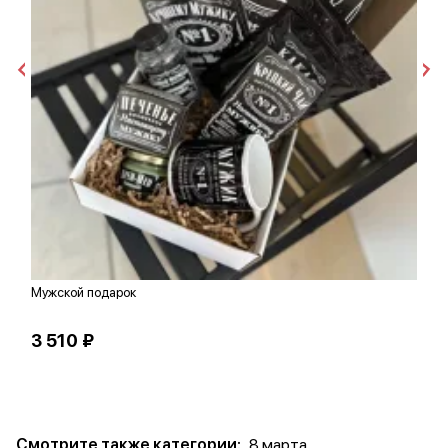
Мужской подарок
Ш
3 510 ₽
3
Смотрите также категории:
8 марта