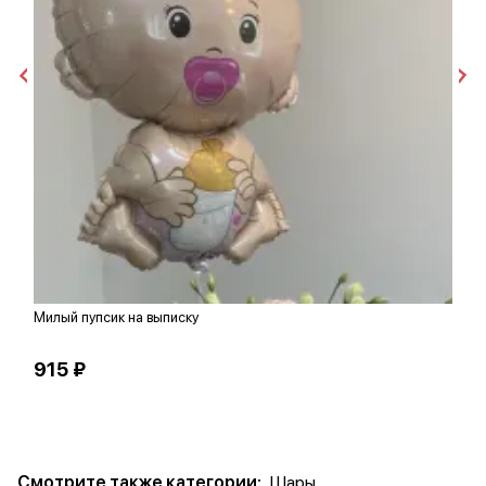
Милый пупсик на выписку
Ш
915 ₽
1
Смотрите также категории:
Шары