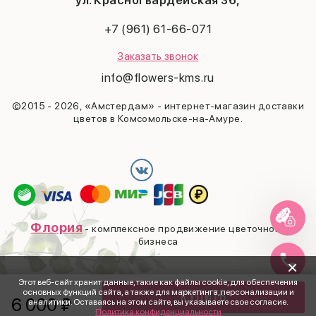
ул. Красногвардейская 36,
Выпускной
+7 (961) 61-66-071
Заказать звонок
info@flowers-kms.ru
©2015 - 2026, «Амстердам» - интернет-магазин доставки
цветов в Комсомольске-на-Амуре.
Флория
- комплексное продвижение цветочного
бизнеса
×
Этот веб-сайт хранит данные, такие как файлы cookie, для обеспечения
основных функций сайта, а также для маркетинга, персонализации и
Купить
6 000
₽
аналитики. Оставаясь на этом сайте, вы указываете свое согласие.
Политика конфиденциальности