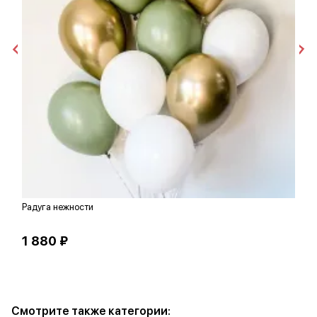
Радуга нежности
В
1 880 ₽
3
Смотрите также категории: