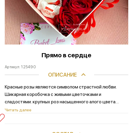
Прямо в сердце
Артикул:
125490
ОПИСАНИЕ
Красные розы являются символом страстной любви.
Шикарная коробочка с живыми цветочками и
сладостями. крупных роз насыщенного алого цвета
станет выражением искренних чувств и порадует
Читать далее
каждую женщину. Композиция обрамлена в
дизайнерскую коробку, украшена лентой в тон розам.
Заказать букет можно онлайн или по телефону с