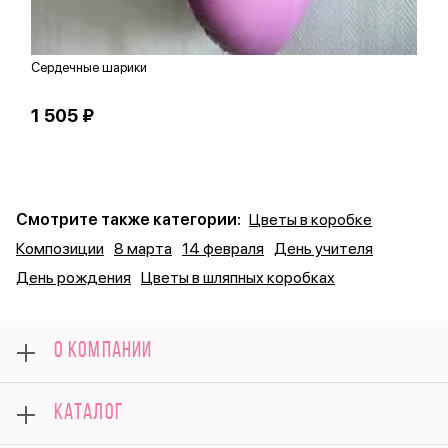
Сердечные шарики
К
1 505 ₽
3
Смотрите также категории:
Цветы в коробке
Композиции
8 марта
14 февраля
День учителя
День рождения
Цветы в шляпных коробках
О КОМПАНИИ
О нас
КАТАЛОГ
Оплата
Отзывы