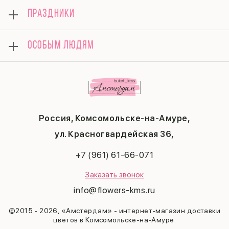
Розы
Гарантии
ПРАЗДНИКИ
Букеты
Доставка
Композиции
Вопросы и ответы
8 марта
Подарки
ОСОБЫМ ЛЮДЯМ
Контакты
14 февраля
Поводы
Политика конфиденциальности
День матери
Комбо-предложения
Маме
Публичная оферта
1 сентября
Любимой
Соглашение на получение рекламы
День учителя
Бабушке
Новый год
Мужчине
Пасха
Россия, Комсомольске-на-Амуре,
23 февраля
Последний звонок
ул. Красногвардейская 36,
Выпускной
+7 (961) 61-66-071
Заказать звонок
info@flowers-kms.ru
©2015 - 2026, «Амстердам» - интернет-магазин доставки
цветов в Комсомольске-на-Амуре.