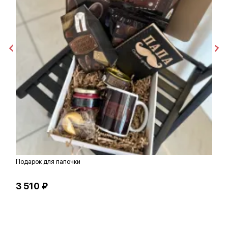
Подарок для папочки
К
3 510 ₽
1