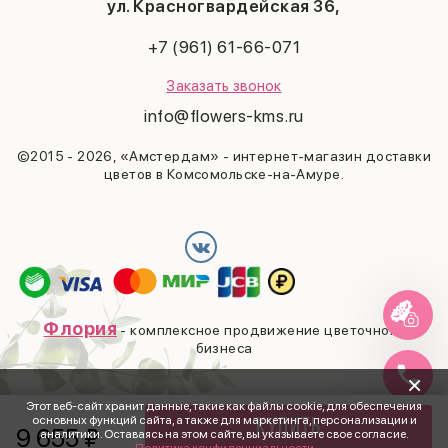
Последний звонок
ул. Красногвардейская 36,
Выпускной
+7 (961) 61-66-071
Заказать звонок
info@flowers-kms.ru
©2015 - 2026, «Амстердам» - интернет-магазин доставки
цветов в Комсомольске-на-Амуре.
Флория
- комплексное продвижение цветочного
бизнеса
×
Этот веб-сайт хранит данные, такие как файлы cookie, для обеспечения
основных функций сайта, а также для маркетинга, персонализации и
Купить
9 655
₽
аналитики. Оставаясь на этом сайте, вы указываете свое согласие.