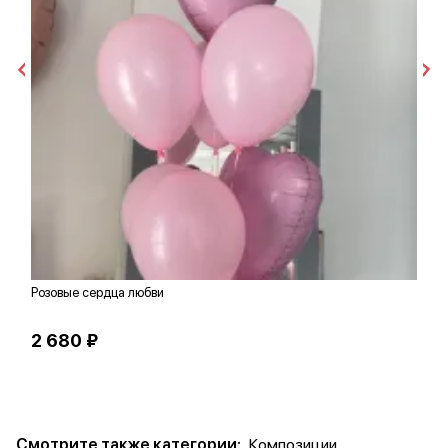
Розовые сердца любви
Ш
2 680 ₽
3
Смотрите также категории:
Композиции