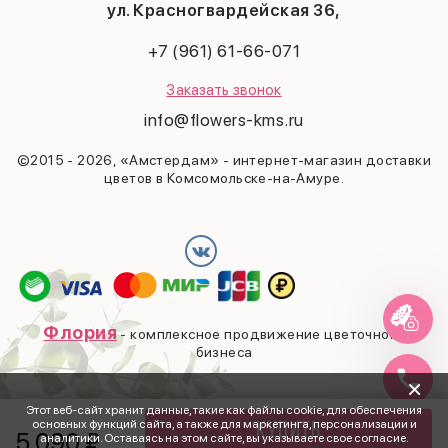
Последний звонок
ул. Красногвардейская 36,
Выпускной
+7 (961) 61-66-071
Заказать звонок
info@flowers-kms.ru
©2015 - 2026, «Амстердам» - интернет-магазин доставки
цветов в Комсомольске-на-Амуре.
Флория
- комплексное продвижение цветочного
бизнеса
×
Этот веб-сайт хранит данные, такие как файлы cookie, для обеспечения
основных функций сайта, а также для маркетинга, персонализации и
Купить
5 090
₽
аналитики. Оставаясь на этом сайте, вы указываете свое согласие.