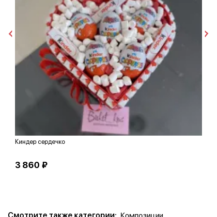
Киндер сердечко
В
3 860 ₽
3
Смотрите также категории:
Композиции