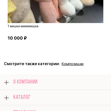
1 мишка мимимишка
П
10 000 ₽
3
Смотрите также категории:
Композиции
О КОМПАНИИ
О нас
КАТАЛОГ
Оплата
Отзывы
Розы
Гарантии