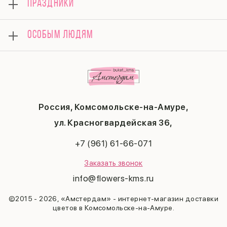
ПРАЗДНИКИ
Букеты
Доставка
Композиции
Вопросы и ответы
8 марта
Подарки
ОСОБЫМ ЛЮДЯМ
Контакты
14 февраля
Поводы
Политика конфиденциальности
День матери
Комбо-предложения
Маме
Публичная оферта
1 сентября
Любимой
Соглашение на получение рекламы
День учителя
Бабушке
Новый год
Мужчине
Пасха
Россия, Комсомольске-на-Амуре,
23 февраля
Последний звонок
ул. Красногвардейская 36,
Выпускной
+7 (961) 61-66-071
Заказать звонок
info@flowers-kms.ru
©2015 - 2026, «Амстердам» - интернет-магазин доставки
цветов в Комсомольске-на-Амуре.