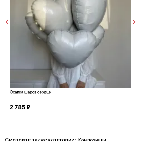
Охапка шаров сердце
П
2 785 ₽
3
Смотрите также категории:
Композиции