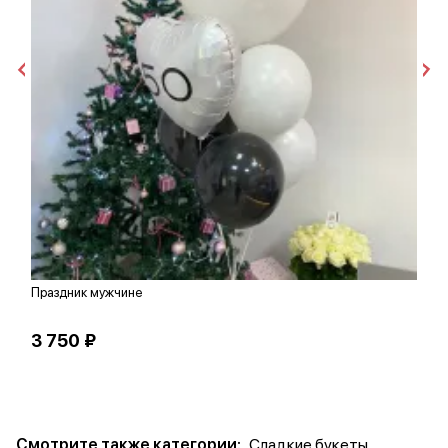
Праздник мужчине
К
3 750 ₽
7
Смотрите также категории:
Сладкие букеты