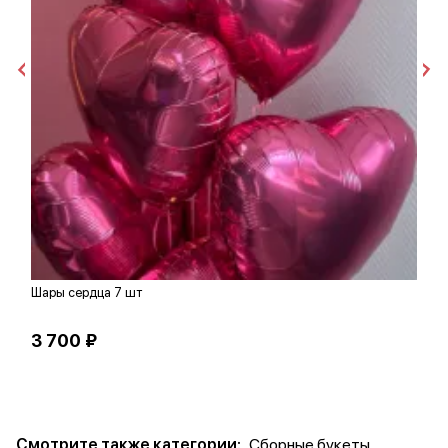
Шары сердца 7 шт
Н
3 700 ₽
1
Смотрите также категории:
Сборные букеты