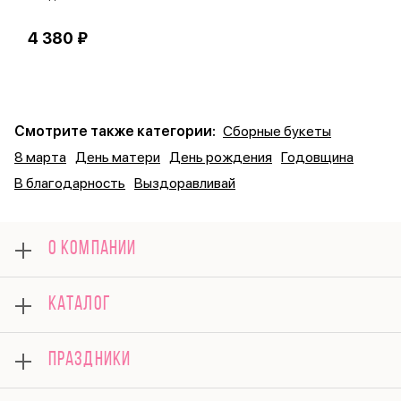
4 380 ₽
9
Смотрите также категории:
Сборные букеты
8 марта
День матери
День рождения
Годовщина
В благодарность
Выздоравливай
О КОМПАНИИ
О нас
КАТАЛОГ
Оплата
Отзывы
Розы
Гарантии
ПРАЗДНИКИ
Букеты
Доставка
Композиции
Вопросы и ответы
8 марта