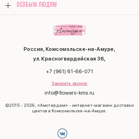
Подарки
ОСОБЫМ ЛЮДЯМ
Контакты
14 февраля
Поводы
Политика конфиденциальности
День матери
Комбо-предложения
Маме
Публичная оферта
1 сентября
Любимой
Соглашение на получение рекламы
День учителя
Бабушке
Новый год
Мужчине
Пасха
Россия, Комсомольске-на-Амуре,
23 февраля
Последний звонок
ул. Красногвардейская 36,
Выпускной
+7 (961) 61-66-071
Заказать звонок
info@flowers-kms.ru
©2015 - 2026, «Амстердам» - интернет-магазин доставки
цветов в Комсомольске-на-Амуре.