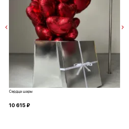
Сердца шары
Ш
10 615 ₽
6