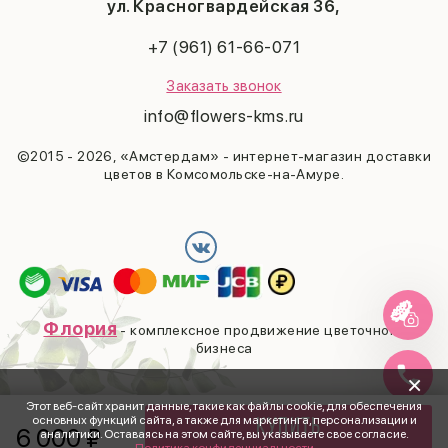
Последний звонок
ул. Красногвардейская 36,
Выпускной
+7 (961) 61-66-071
Заказать звонок
info@flowers-kms.ru
©2015 - 2026, «Амстердам» - интернет-магазин доставки
цветов в Комсомольске-на-Амуре.
Флория
- комплексное продвижение цветочного
бизнеса
×
Этот веб-сайт хранит данные, такие как файлы cookie, для обеспечения
основных функций сайта, а также для маркетинга, персонализации и
Купить
6 000
₽
аналитики. Оставаясь на этом сайте, вы указываете свое согласие.