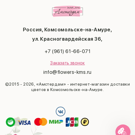
Публичная оферта
1 сентября
Любимой
Соглашение на получение рекламы
День учителя
Бабушке
Новый год
Мужчине
Пасха
Россия, Комсомольске-на-Амуре,
23 февраля
Последний звонок
ул. Красногвардейская 36,
Выпускной
+7 (961) 61-66-071
Заказать звонок
info@flowers-kms.ru
©2015 - 2026, «Амстердам» - интернет-магазин доставки
цветов в Комсомольске-на-Амуре.