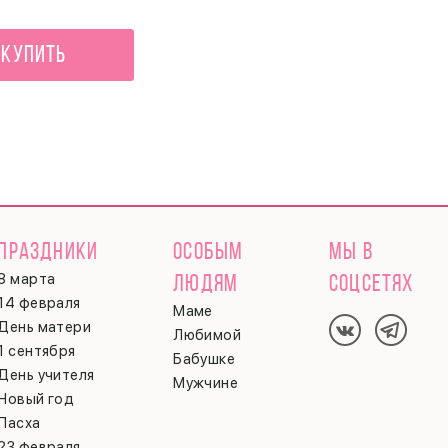
Купить
ПРАЗДНИКИ
ОСОБЫМ
МЫ В
8 марта
ЛЮДЯМ
СОЦСЕТЯХ
14 февраля
Маме
День матери
Любимой
1 сентября
Бабушке
День учителя
Мужчине
Новый год
Пасха
23 февраля