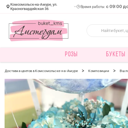
Комсомольск-на-Амуре, ул.
c 09:00 д
Время работы:
Красногвардейская 36
РОЗЫ
БУКЕТЫ
>
>
Доставка цветов в Комсомольске-на-Амуре
Композиции
В шл